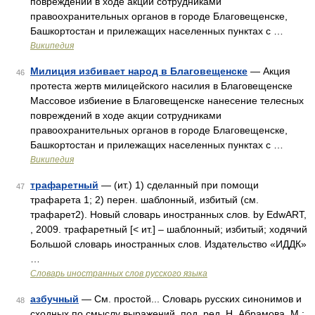
повреждений в ходе акции сотрудниками
правоохранительных органов в городе Благовещенске,
Башкортостан и прилежащих населенных пунктах с …
Википедия
Милиция избивает народ в Благовещенске
— Акция
46
протеста жертв милицейского насилия в Благовещенске
Массовое избиение в Благовещенске нанесение телесных
повреждений в ходе акции сотрудниками
правоохранительных органов в городе Благовещенске,
Башкортостан и прилежащих населенных пунктах с …
Википедия
трафаретный
— (ит.) 1) сделанный при помощи
47
трафарета 1; 2) перен. шаблонный, избитый (см.
трафарет2). Новый словарь иностранных слов. by EdwART,
, 2009. трафаретный [< ит.] – шаблонный; избитый; ходячий
Большой словарь иностранных слов. Издательство «ИДДК»
…
Словарь иностранных слов русского языка
азбучный
— См. простой... Словарь русских синонимов и
48
сходных по смыслу выражений. под. ред. Н. Абрамова, М.: