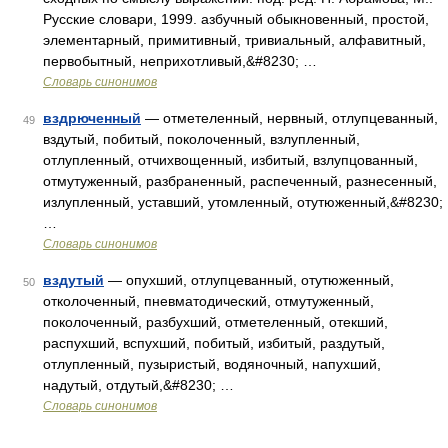
Русские словари, 1999. азбучный обыкновенный, простой,
элементарный, примитивный, тривиальный, алфавитный,
первобытный, неприхотливый,&#8230; …
Словарь синонимов
вздрюченный
— отметеленный, нервный, отлупцеванный,
49
вздутый, побитый, поколоченный, взлупленный,
отлупленный, отчихвощенный, избитый, взлупцованный,
отмутуженный, разбраненный, распеченный, разнесенный,
излупленный, уставший, утомленный, отутюженный,&#8230;
…
Словарь синонимов
вздутый
— опухший, отлупцеванный, отутюженный,
50
отколоченный, пневматодический, отмутуженный,
поколоченный, разбухший, отметеленный, отекший,
распухший, вспухший, побитый, избитый, раздутый,
отлупленный, пузыристый, водяночный, напухший,
надутый, отдутый,&#8230; …
Словарь синонимов